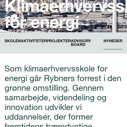
Klimaerhvervss
for energi
SKOLEN
AKTIVITETER
PROJEKTER
ADVISORY
NYHEDER
BOARD
Som klimaerhvervsskole for
energi går Rybners forrest i den
grønne omstilling. Gennem
samarbejde, videndeling og
innovation udvikler vi
uddannelser, der former