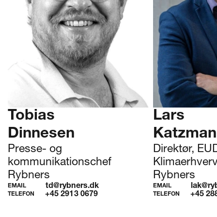
Tobias
Lars
Dinnesen
Katzman
Presse- og
Direktør, EU
kommunikationschef
Klimaerhver
Rybners
Rybners
td@rybners.dk
lak@ry
EMAIL
EMAIL
+45 2913 0679
+45 28
TELEFON
TELEFON