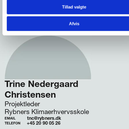
Tillad valgte
Afvis
Trine Nedergaard
Christensen
Projektleder
Rybners Klimaerhvervsskole
tnc@rybners.dk
EMAIL
+45 20 90 05 26
TELEFON