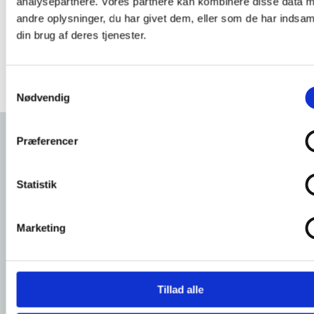
analysepartnere. Vores partnere kan kombinere disse data 
virksomheder får adgang til tidssvarende
andre oplysninger, du har givet dem, eller som de har indsaml
kompetencer, der matcher fremtidens
din brug af deres tjenester.
krav.
Samtykkevalg
Nødvendig
Præferencer
Kontakt
Statistik
Marketing
Tillad alle