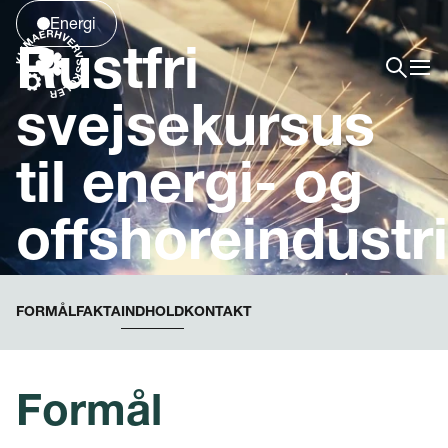
Energi
Rustfri
svejsekursus
til energi- og
offshoreindustr
FORMÅL
FAKTA
INDHOLD
KONTAKT
Formål