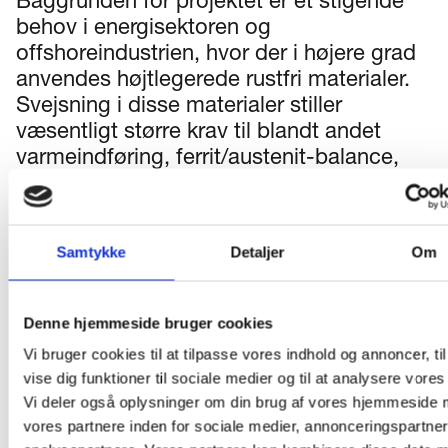
Baggrunden for projektet er et stigende
behov i energisektoren og
offshoreindustrien, hvor der i højere grad
anvendes højtlegerede rustfri materialer.
Svejsning i disse materialer stiller
væsentligt større krav til blandt andet
varmeindføring, ferrit/austenit-balance,
brug af rodgas samt dokumentation og
kvalitetskontrol.
Samtykke
Detaljer
Om
De nuværende AMU-forløb og
certificeringer dækker primært almindeligt
austenitisk rustfrit stål og matcher derfor
Denne hjemmeside bruger cookies
ikke branchens behov. Flere virksomheder
Vi bruger cookies til at tilpasse vores indhold og annoncer, til
har allerede efterspurgt udvidede
vise dig funktioner til sociale medier og til at analysere vores 
certificeringsmuligheder.
Vi deler også oplysninger om din brug af vores hjemmeside
vores partnere inden for sociale medier, annonceringspartne
Målet er at sikre, at både kursister og