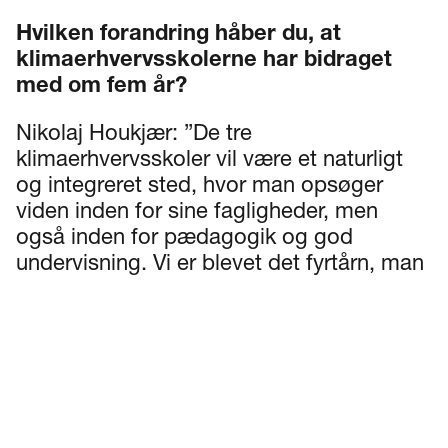
Hvilken forandring håber du, at
klimaerhvervsskolerne har bidraget
med om fem år?
Nikolaj Houkjær: ”De tre
klimaerhvervsskoler vil være et naturligt
og integreret sted, hvor man opsøger
viden inden for sine fagligheder, men
også inden for pædagogik og god
undervisning. Vi er blevet det fyrtårn, man
har stræbt hen imod – og vi er blevet den
sparringspartner, som
erhvervsuddannelserne har brug for, så de
kan optimere og udvikle undervisningen
hen imod en mere naturlig og grøn
omstilling.”