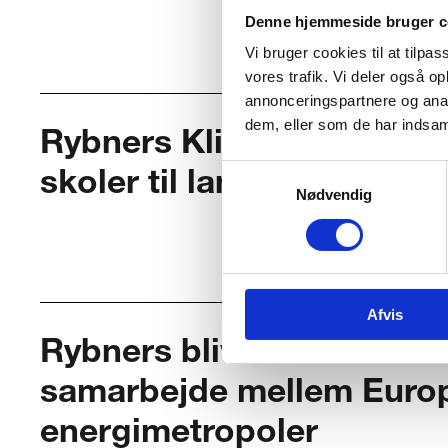
Denne hjemmeside bruger c
Vi bruger cookies til at tilpas
vores trafik. Vi deler også 
annonceringspartnere og anal
dem, eller som de har indsaml
Rybners Klimaerhvervssk
Samtykkevalg
skoler til landsdækkende
Nødvendig
Afvis
Rybners bliver del af inte
samarbejde mellem Euro
energimetropoler