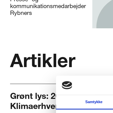
Presse- og
kommunikationsmedarbejder
Rybners
Artikler
Grønt lys: 2026 plan for 
Samtykke
Klimaerhvervsskole godk