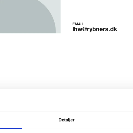
EMAIL
lhw@rybners.dk
Rybners
Detaljer
endt