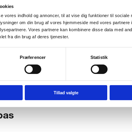
ookies
se vores indhold og annoncer, til at vise dig funktioner til sociale
oplysninger om din brug af vores hjemmeside med vores partnere i
ysepartnere. Vores partnere kan kombinere disse data med andr
et fra din brug af deres tjenester.
ole samler 13
 skolenetværk
Præferencer
Statistik
Tillad valgte
rnationalt
pas