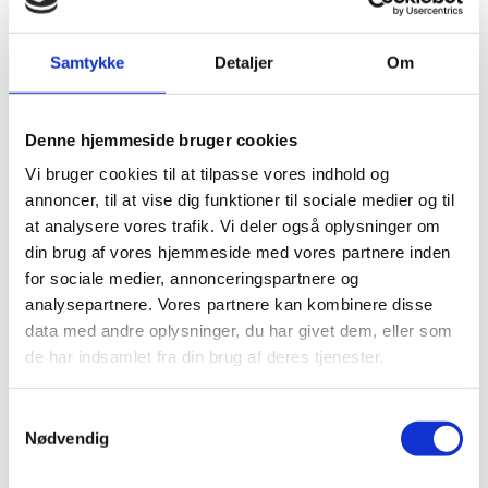
Samtykke
Detaljer
Om
Artikler
Denne hjemmeside bruger cookies
Vi bruger cookies til at tilpasse vores indhold og
annoncer, til at vise dig funktioner til sociale medier og til
at analysere vores trafik. Vi deler også oplysninger om
Grønt
din brug af vores hjemmeside med vores partnere inden
for sociale medier, annonceringspartnere og
kompetenceløft til
analysepartnere. Vores partnere kan kombinere disse
data med andre oplysninger, du har givet dem, eller som
TEC og AARHUS
de har indsamlet fra din brug af deres tjenester.
TECH
Samtykkevalg
Nødvendig